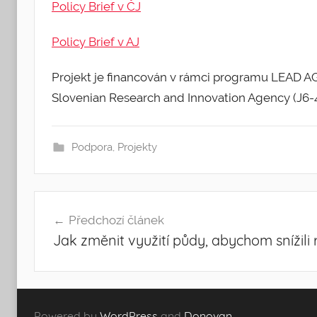
Policy Brief v ČJ
Policy Brief v AJ
Projekt je financován v rámci programu LEAD 
Slovenian Research and Innovation Agency (J6-
Podpora
,
Projekty
Post
Předchozí článek
Jak změnit využití půdy, abychom snížili 
navigation
Powered by
WordPress
and
Donovan
.