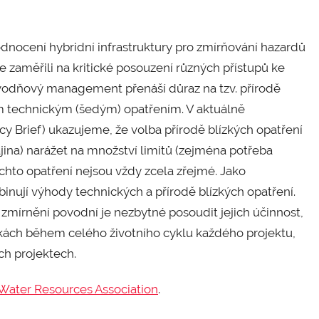
dnocení hybridní infrastruktury pro zmírňování hazardů
 zaměřili na kritické posouzení různých přístupů ke
odňový management přenáší důraz na tzv. přírodě
ním technickým (šedým) opatřením. V aktuálně
cy Brief) ukazujeme, že volba přírodě blízkých opatření
jina) narážet na množství limitů (zejména potřeba
těchto opatření nejsou vždy zcela zřejmé. Jako
mbinují výhody technických a přírodě blízkých opatření.
zmírnění povodní je nezbytné posoudit jejich účinnost,
nkách během celého životního cyklu každého projektu,
ch projektech.
 Water Resources Association
.