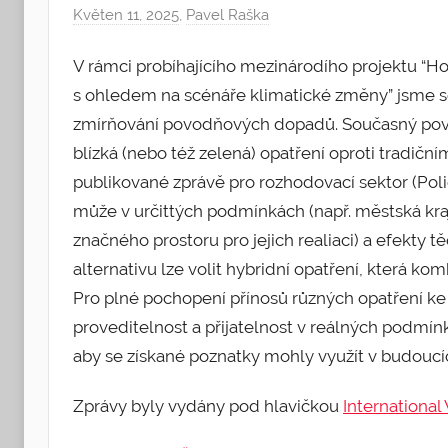
Květen 11, 2025
,
Pavel Raška
V rámci probíhajícího mezinárodího projektu “Ho
s ohledem na scénáře klimatické změny” jsme se
zmírňování povodňových dopadů. Současný pov
blízká (nebo též zelená) opatření oproti tradič
publikované zprávě pro rozhodovací sektor (Poli
může v určittých podmínkách (např. městská kra
značného prostoru pro jejich realiaci) a efekty 
alternativu lze volit hybridní opatření, která ko
Pro plné pochopení přínosů různých opatření ke 
proveditelnost a přijatelnost v reálných podmí
aby se získané poznatky mohly využít v budoucí
Zprávy byly vydány pod hlavičkou
International