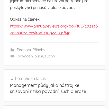
jejich implementace na úrovni potřebné pro
poskytování přínosů v ploše povodí.
Odkaz na článek:
https://www.annualreviews.org/doi/full/10.1146
/annurev-environ-110922-031849
Podpora
,
Příběhy
povodeň
,
půda
,
sucho
Post
Předchozí článek
Management půdy jako nástroj ke
navigation
snižování rizika povodní, such a eroze