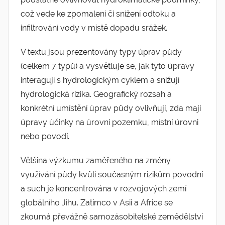
což vede ke zpomalení či snížení odtoku a
infiltrování vody v místě dopadu srážek.
V textu jsou prezentovány typy úprav půdy
(celkem 7 typů) a vysvětluje se, jak tyto úpravy
interagují s hydrologickým cyklem a snižují
hydrologická rizika. Geografický rozsah a
konkrétní umístění úprav půdy ovlivňují, zda mají
úpravy účinky na úrovni pozemku, místní úrovni
nebo povodí.
Většina výzkumu zaměřeného na změny
využívání půdy kvůli současným rizikům povodní
a such je koncentrována v rozvojových zemí
globálního Jihu. Zatímco v Asii a Africe se
zkoumá převážně samozásobitelské zemědělství