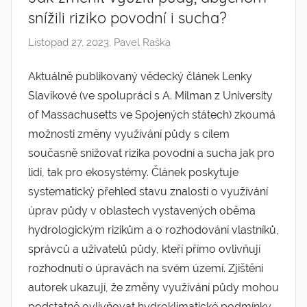
snížili riziko povodní i sucha?
Listopad 27, 2023
,
Pavel Raška
Aktuálně publikovaný vědecký článek Lenky
Slavíkové (ve spolupráci s A. Milman z University
of Massachusetts ve Spojených státech) zkoumá
možnosti změny využívání půdy s cílem
současně snižovat rizika povodní a sucha jak pro
lidi, tak pro ekosystémy. Článek poskytuje
systematický přehled stavu znalostí o využívání
úprav půdy v oblastech vystavených oběma
hydrologickým rizikům a o rozhodování vlastníků,
správců a uživatelů půdy, kteří přímo ovlivňují
rozhodnutí o úpravách na svém území. Zjištění
autorek ukazují, že změny využívání půdy mohou
podstatně ovlivňovat hydroklimatické podmínky,