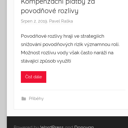
Kompenzační platby za
povodňové rozlivy
Srpen 2, 2019
,
Pavel Raška
Povodňové rozlivy hrají ve strategiích
snižování povodňových rizik významnou roli.
Možnost rozlivu vody však často naráží na
stávající způsob využití
Číst dále
Příběhy
Powered by
WordPress
and
Donovan
.